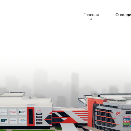
Главная
О холд