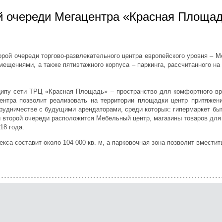
ой очереди Мегацентра «Красная Площадь
торой очереди торгово-развлекательного центра европейского уровня –
мещениями, а также пятиэтажного корпуса – паркинга, рассчитанного н
ципу сети ТРЦ «Красная Площадь» – пространство для комфортного 
ентра позволит реализовать на территории площадки центр притяжен
трудничестве с будущими арендаторами, среди которых: гипермаркет быт
и второй очереди расположится Мебельный центр, магазины товаров для
2018 года.
са составит около 104 000 кв. м, а парковочная зона позволит вместит